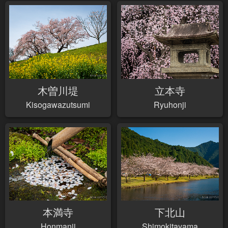
木曽川堤
立本寺
Kisogawazutsumi
Ryuhonji
本満寺
下北山
Honmanji
Shimokitayama