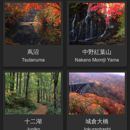
蔦沼
中野紅葉山
Tsutanuma
Nakano Momiji Yama
十二湖
城倉大橋
Juniko
Jokuraohashi