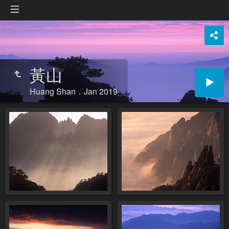
黃山
Huang Shan．Jan 2019