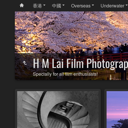
香港
中國
Overseas
Underwater
H M Lai Film Photogra
Specially for all film enthusiasts!