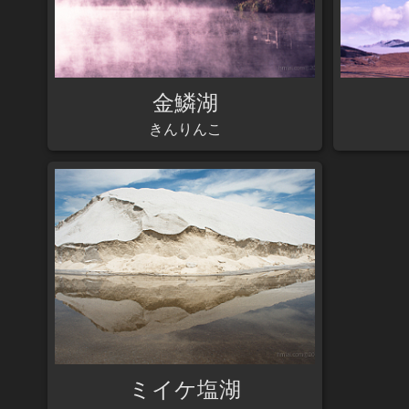
金鱗湖
きんりんこ
ミイケ塩湖