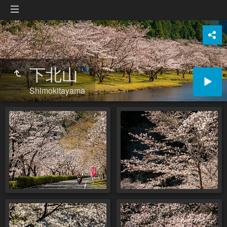
下北山
Shimokitayama