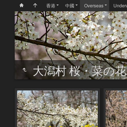
香港
中國
Overseas
Under
大潟村 桜・菜の